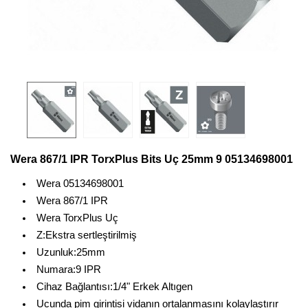
Wera 867/1 IPR TorxPlus Bits Uç 25mm 9 05134698001
Wera 05134698001
Wera 867/1 IPR
Wera TorxPlus Uç
Z:Ekstra sertleştirilmiş
Uzunluk:25mm
Numara:9 IPR
Cihaz Bağlantısı:1/4" Erkek Altıgen
Ucunda pim girintisi vidanın ortalanmasını kolaylaştırır