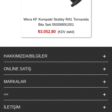
Wera KF Kompakt Stubby RA1 Tornavida
Bits Seti 05008891001
₺3.052,80
(KDV dahil)
HAKKIMIZDA/BILGILER
ONLINE SATIŞ
MARKALAR
>>
İLETIŞIM