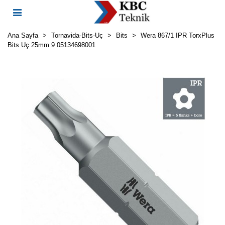
Ana Sayfa
>
Tornavida-Bits-Uç
>
Bits
>
Wera 867/1 IPR TorxPlus
Bits Uç 25mm 9 05134698001