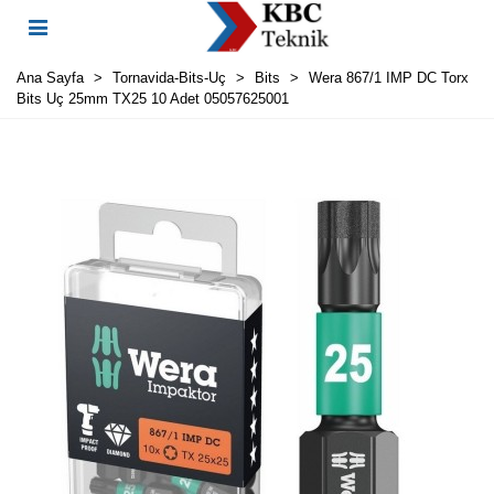
Ana Sayfa
>
Tornavida-Bits-Uç
>
Bits
>
Wera 867/1 IMP DC Torx
Bits Uç 25mm TX25 10 Adet 05057625001