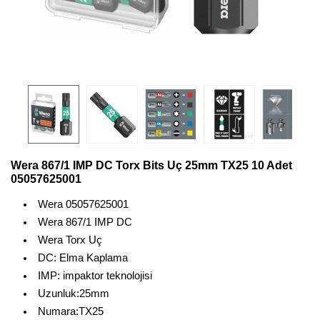
Wera 867/1 IMP DC Torx Bits Uç 25mm TX25 10 Adet
05057625001
Wera 05057625001
Wera 867/1 IMP DC
Wera Torx Uç
DC: Elma Kaplama
IMP: impaktor teknolojisi
Uzunluk:25mm
Numara:TX25