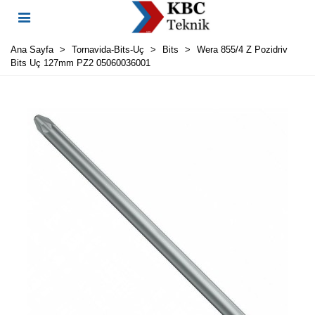
Ana Sayfa
>
Tornavida-Bits-Uç
>
Bits
>
Wera 855/4 Z Pozidriv
Bits Uç 127mm PZ2 05060036001