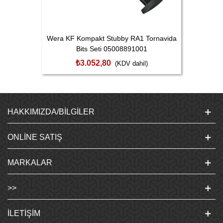
Wera KF Kompakt Stubby RA1 Tornavida
Bits Seti 05008891001
₺3.052,80
(KDV dahil)
HAKKIMIZDA/BILGILER
ONLINE SATIŞ
MARKALAR
>>
İLETIŞIM