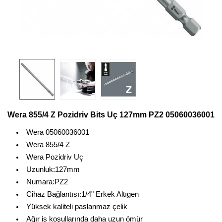
Wera 855/4 Z Pozidriv Bits Uç 127mm PZ2 05060036001
Wera 05060036001
Wera 855/4 Z
Wera Pozidriv Uç
Uzunluk:127mm
Numara:PZ2
Cihaz Bağlantısı:1/4" Erkek Altıgen
Yüksek kaliteli paslanmaz çelik
Ağır iş koşullarında daha uzun ömür