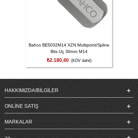
Bahco BE5032M14 XZN Multipoint/Spline
Bits Uç 30mm M14
₺2.180,40
(KDV dahil)
HAKKIMIZDA/BILGILER
ONLINE SATIŞ
MARKALAR
>>