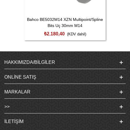
Bahco BE5032M14 XZN Multipoint/Spline
Bits Uç 30mm M14
₺2.180,40
(KDV dahil)
HAKKIMIZDA/BILGILER
ONLINE SATIŞ
MARKALAR
>>
İLETIŞIM