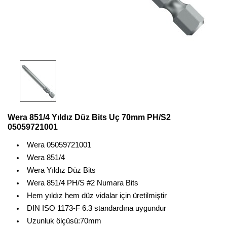
Wera 851/4 Yıldız Düz Bits Uç 70mm PH/S2
05059721001
Wera 05059721001
Wera 851/4
Wera Yıldız Düz Bits
Wera 851/4 PH/S #2 Numara Bits
Hem yıldız hem düz vidalar için üretilmiştir
DIN ISO 1173-F 6.3 standardına uygundur
Uzunluk ölçüsü:70mm