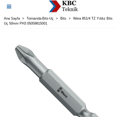
Ana Sayfa
>
Tornavida-Bits-Uç
>
Bits
>
Wera 851/4 TZ Yıldız Bits
Uç 50mm PH3 05059815001