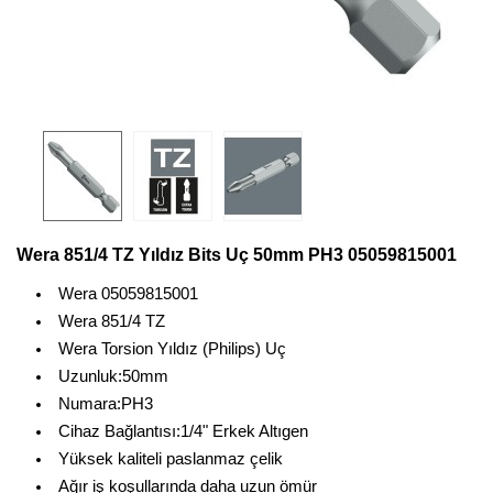
Wera 851/4 TZ Yıldız Bits Uç 50mm PH3 05059815001
Wera 05059815001
Wera 851/4 TZ
Wera Torsion Yıldız (Philips) Uç
Uzunluk:50mm
Numara:PH3
Cihaz Bağlantısı:1/4" Erkek Altıgen
Yüksek kaliteli paslanmaz çelik
Ağır iş koşullarında daha uzun ömür