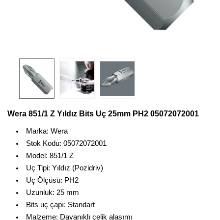
Wera 851/1 Z Yıldız Bits Uç 25mm PH2 05072072001
Marka: Wera
Stok Kodu: 05072072001
Model: 851/1 Z
Uç Tipi: Yıldız (Pozidriv)
Uç Ölçüsü: PH2
Uzunluk: 25 mm
Bits uç çapı: Standart
Malzeme: Dayanıklı çelik alaşımı