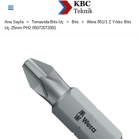
Ana Sayfa
>
Tornavida-Bits-Uç
>
Bits
>
Wera 851/1 Z Yıldız Bits
Uç 25mm PH2 05072072001