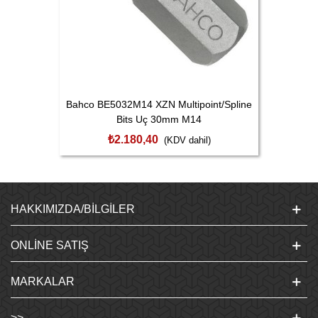
Bahco BE5032M14 XZN Multipoint/Spline
Bits Uç 30mm M14
₺2.180,40
(KDV dahil)
HAKKIMIZDA/BILGILER
ONLINE SATIŞ
MARKALAR
>>