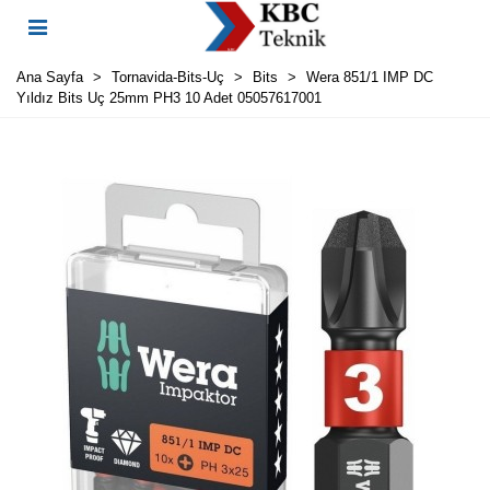
Ana Sayfa
>
Tornavida-Bits-Uç
>
Bits
>
Wera 851/1 IMP DC
Yıldız Bits Uç 25mm PH3 10 Adet 05057617001