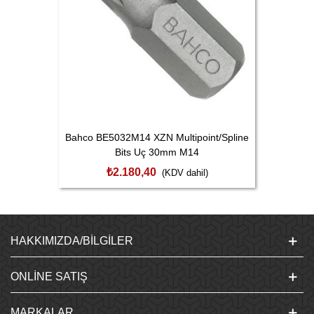
Bahco BE5032M14 XZN Multipoint/Spline
Bits Uç 30mm M14
₺2.180,40
(KDV dahil)
HAKKIMIZDA/BILGILER
ONLINE SATIŞ
MARKALAR