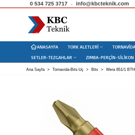
0 534 725 3717
info@kbcteknik.com
ANASAYFA
TORK ALETLERI
TORNAVIDA
SETLER-TEZGAHLAR
ZIMBA-PERÇIN-SILIKON
Ana Sayfa
>
Tornavida-Bits-Uç
>
Bits
>
Wera 851/1 BTH