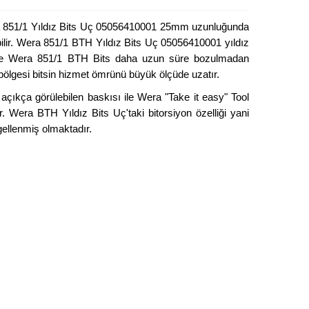
ra 851/1 Yıldız Bits Uç 05056410001 25mm uzunluğunda
labilir. Wera 851/1 BTH Yıldız Bits Uç 05056410001 yıldız
sinde Wera 851/1 BTH Bits daha uzun süre bozulmadan
 bölgesi bitsin hizmet ömrünü büyük ölçüde uzatır.
çıkça görülebilen baskısı ile Wera "Take it easy" Tool
r. Wera BTH Yıldız Bits Uç'taki bitorsiyon özelliği yani
ellenmiş olmaktadır.