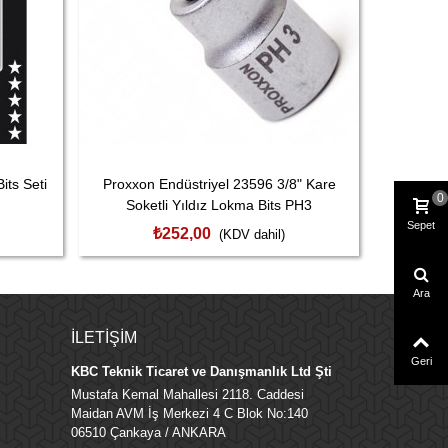
its Seti
Proxxon Endüstriyel 23596 3/8" Kare
Proxxon
0
Soketli Yıldız Lokma Bits PH3
Sok
Sepet
₺252,00
(KDV dahil)
Ara
İLETIŞIM
Geri
KBC Teknik Ticaret ve Danışmanlık Ltd Şti
Mustafa Kemal Mahallesi 2118. Caddesi
Maidan AVM İş Merkezi 4 C Blok No:140
06510 Çankaya / ANKARA