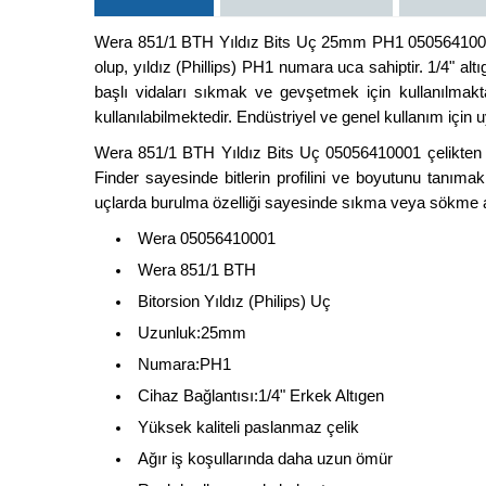
Wera 851/1 BTH Yıldız Bits Uç 25mm PH1 05056410001 
olup, yıldız (Phillips) PH1 numara uca sahiptir. 1/4" al
başlı vidaları sıkmak ve gevşetmek için kullanılma
kullanılabilmektedir. Endüstriyel ve genel kullanım için
Wera 851/1 BTH Yıldız Bits Uç 05056410001 çelikten ür
Finder sayesinde bitlerin profilini ve boyutunu tanımak
uçlarda burulma özelliği sayesinde sıkma veya sökme 
Wera 05056410001
Wera 851/1 BTH
Bitorsion Yıldız (Philips) Uç
Uzunluk:25mm
Numara:PH1
Cihaz Bağlantısı:1/4" Erkek Altıgen
Yüksek kaliteli paslanmaz çelik
Ağır iş koşullarında daha uzun ömür