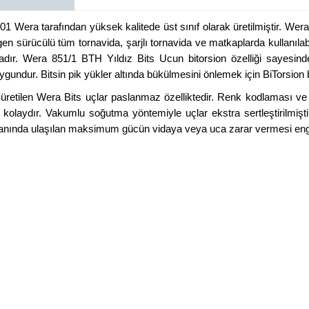
Wera tarafından yüksek kalitede üst sınıf olarak üretilmiştir. We
tıgen sürücülü tüm tornavida, şarjlı tornavida ve matkaplarda kullanı
ktadır. Wera 851/1 BTH Yıldız Bits Ucun bitorsion özelliği saye
 uygundur. Bitsin pik yükler altında bükülmesini önlemek için BiTorsion
etilen Wera Bits uçlar paslanmaz özelliktedir. Renk kodlaması ve a
 kolaydır. Vakumlu soğutma yöntemiyle uçlar ekstra sertleştirilmişti
anında ulaşılan maksimum gücün vidaya veya uca zarar vermesi eng