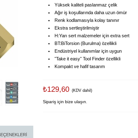
Yüksek kaliteli paslanmaz çelik
Ağır iş koşullarında daha uzun ömür
Renk kodlamasıyla kolay tanınır
Ekstra sertleştirilmiştir
H:Yarı sert malzemeler için extra sert
BT:BiTorsion (Burulma) özellikli
Endüstriyel kullanımlar için uygun
"Take it easy" Tool Finder özellikli
Kompakt ve hafif tasarım
₺129,60
(KDV dahil)
Sipariş için bize ulaşın.
SEÇENEKLERI