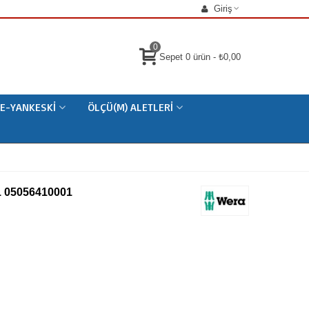
Giriş
0
Sepet
0
ürün
-
₺0,00
E-YANKESKI
ÖLÇÜ(M) ALETLERI
1 05056410001