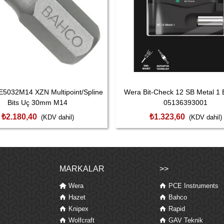
E5032M14 XZN Multipoint/Spline
Wera Bit-Check 12 SB Metal 1 B
Bits Uç 30mm M14
05136393001
₺2.180,40
₺1.323,60
(KDV dahil)
(KDV dahil)
MARKALAR
>>
Wera
PCE Instruments
Hazet
Bahco
Knipex
Rapid
Wolfcraft
GAV Teknik