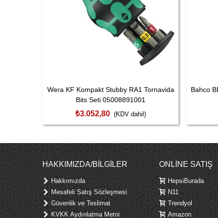
Wera KF Kompakt Stubby RA1 Tornavida
Bahco B
Bits Seti 05008891001
₺3.052,80
(KDV dahil)
HAKKIMIZDA/BILGILER
ONLINE SATIŞ
Hakkımızda
HepsiBurada
Mesafeli Satış Sözleşmesi
N11
Güvenlik ve Teslimat
Trendyol
KVKK Aydınlatma Metni
Amazon