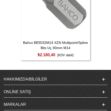
Bahco BE5032M14 XZN Multipoint/Spline
Bits Uç 30mm M14
₺2.180,40
(KDV dahil)
HAKKIMIZDA/BILGILER
ONLINE SATIŞ
MARKALAR