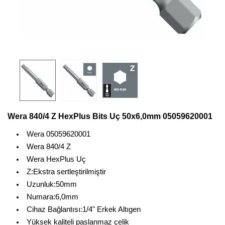
Wera 840/4 Z HexPlus Bits Uç 50x6,0mm 05059620001
Wera 05059620001
Wera 840/4 Z
Wera HexPlus Uç
Z:Ekstra sertleştirilmiştir
Uzunluk:50mm
Numara:6,0mm
Cihaz Bağlantısı:1/4" Erkek Altıgen
Yüksek kaliteli paslanmaz çelik