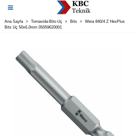
Ana Sayfa
>
Tornavida-Bits-Uç
>
Bits
>
Wera 840/4 Z HexPlus
Bits Uç 50x6,0mm 05059620001