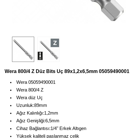
Wera 800/4 Z Düz Bits Uç 89x1,2x6,5mm 05059490001
Wera 05059490001
Wera 800/4 Z
Wera düz Uç
Uzunluk:89mm
Ağız Kalınlığı:1,2mm
Ağız Genişliği:6,5mm
Cihaz Bağlantısı:1/4" Erkek Altıgen
Yüksek kaliteli paslanmaz çelik