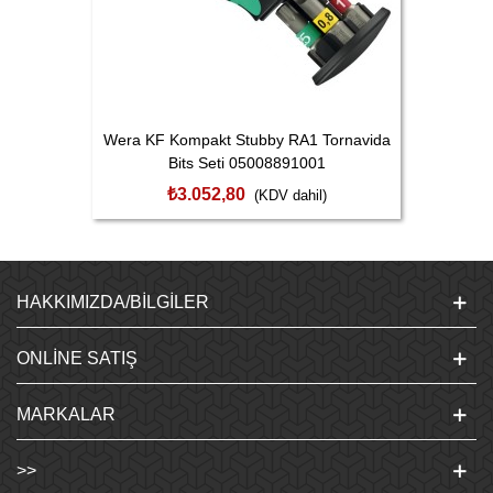
Wera KF Kompakt Stubby RA1 Tornavida
Bits Seti 05008891001
₺3.052,80
(KDV dahil)
HAKKIMIZDA/BILGILER
ONLINE SATIŞ
MARKALAR
>>