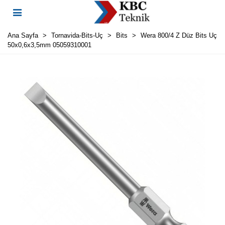
Ana Sayfa
>
Tornavida-Bits-Uç
>
Bits
>
Wera 800/4 Z Düz Bits Uç
50x0,6x3,5mm 05059310001