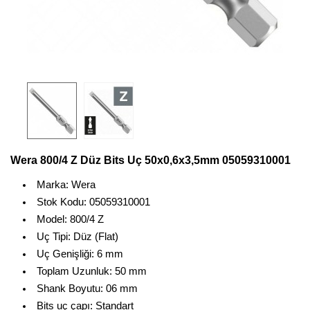
Wera 800/4 Z Düz Bits Uç 50x0,6x3,5mm 05059310001
Marka: Wera
Stok Kodu: 05059310001
Model: 800/4 Z
Uç Tipi: Düz (Flat)
Uç Genişliği: 6 mm
Toplam Uzunluk: 50 mm
Shank Boyutu: 06 mm
Bits uç çapı: Standart