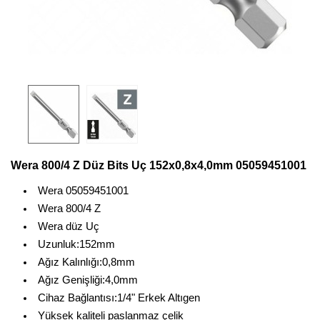
Wera 800/4 Z Düz Bits Uç 152x0,8x4,0mm 05059451001
Wera 05059451001
Wera 800/4 Z
Wera düz Uç
Uzunluk:152mm
Ağız Kalınlığı:0,8mm
Ağız Genişliği:4,0mm
Cihaz Bağlantısı:1/4" Erkek Altıgen
Yüksek kaliteli paslanmaz çelik