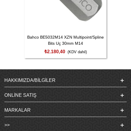
Bahco BE5032M14 XZN Multipoint/Spline
Bits Uç 30mm M14
₺2.180,40
(KDV dahil)
HAKKIMIZDA/BILGILER
ONLINE SATIŞ
MARKALAR
>>