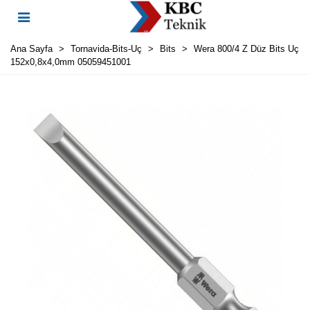
Ana Sayfa
>
Tornavida-Bits-Uç
>
Bits
>
Wera 800/4 Z Düz Bits Uç
152x0,8x4,0mm 05059451001