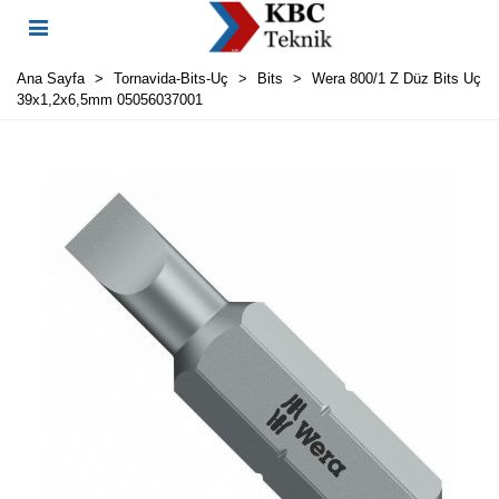
Ana Sayfa
>
Tornavida-Bits-Uç
>
Bits
>
Wera 800/1 Z Düz Bits Uç
39x1,2x6,5mm 05056037001