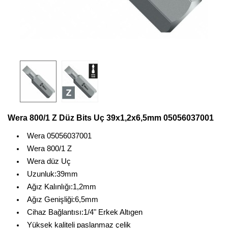
Wera 800/1 Z Düz Bits Uç 39x1,2x6,5mm 05056037001
Wera 05056037001
Wera 800/1 Z
Wera düz Uç
Uzunluk:39mm
Ağız Kalınlığı:1,2mm
Ağız Genişliği:6,5mm
Cihaz Bağlantısı:1/4" Erkek Altıgen
Yüksek kaliteli paslanmaz çelik