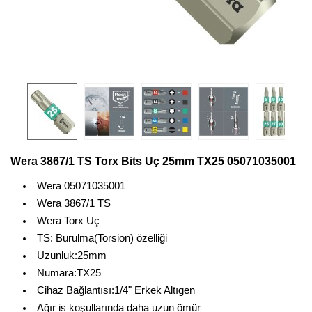
Wera 3867/1 TS Torx Bits Uç 25mm TX25 05071035001
Wera 05071035001
Wera 3867/1 TS
Wera Torx Uç
TS: Burulma(Torsion) özelliği
Uzunluk:25mm
Numara:TX25
Cihaz Bağlantısı:1/4" Erkek Altıgen
Ağır iş koşullarında daha uzun ömür