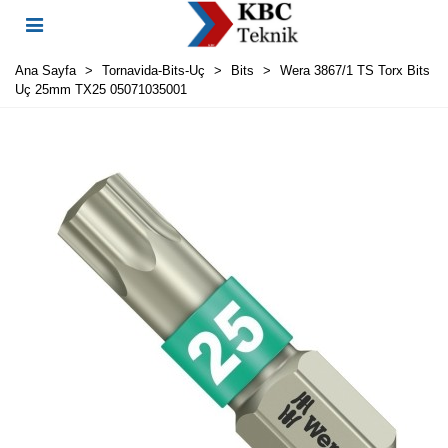
Ana Sayfa
>
Tornavida-Bits-Uç
>
Bits
>
Wera 3867/1 TS Torx Bits
Uç 25mm TX25 05071035001