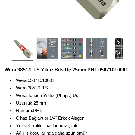
Wera 3851/1 TS Yıldız Bits Uç 25mm PH1 05071010001
Wera 05071010001
Wera 3851/1 TS
Wera Torsion Yıldız (Philips) Uç
Uzunluk:25mm
Numara:PH1
Cihaz Bağlantısı:1/4" Erkek Altıgen
Yüksek kaliteli paslanmaz çelik
Ağır iş koşullarında daha uzun ömür