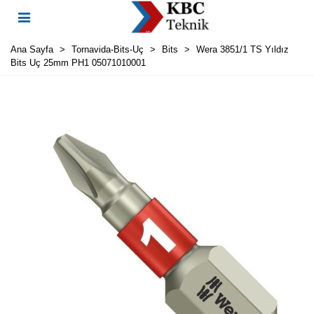
Ana Sayfa
>
Tornavida-Bits-Uç
>
Bits
>
Wera 3851/1 TS Yıldız
Bits Uç 25mm PH1 05071010001