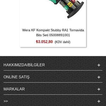
Wera KF Kompakt Stubby RA1 Tornavida
Bits Seti 05008891001
₺3.052,80
(KDV dahil)
HAKKIMIZDA/BILGILER
ONLINE SATIŞ
MARKALAR
>>