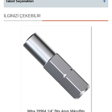
Taksit Seçenekleri
İLGINIZI ÇEKEBILIR
Wiha 39964 1/4" Bits 4mm MikroBits