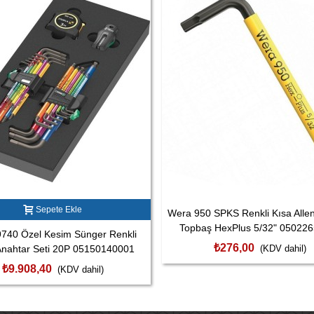
Sepete Ekle
Wera 950 SPKS Renkli Kısa Alle
Topbaş HexPlus 5/32" 05022
740 Özel Kesim Sünger Renkli
₺276,00
Anahtar Seti 20P 05150140001
(KDV dahil)
₺9.908,40
(KDV dahil)