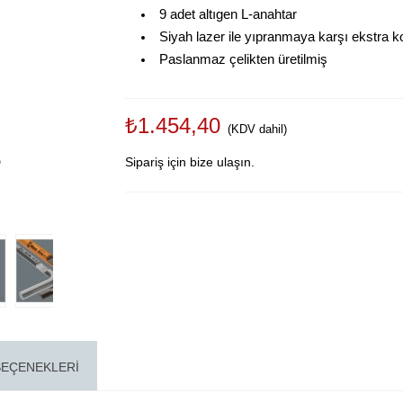
9 adet altıgen L-anahtar
Siyah lazer ile yıpranmaya karşı ekstra 
Paslanmaz çelikten üretilmiş
₺1.454,40
(KDV dahil)
Sipariş için bize ulaşın.
SEÇENEKLERI