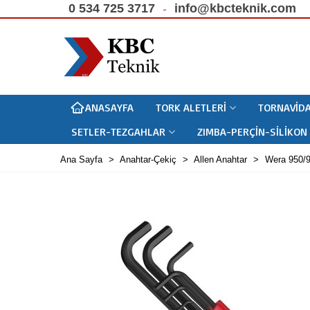
0 534 725 3717
info@kbcteknik.com
ANASAYFA
TORK ALETLERI
TORNAVIDA
SETLER-TEZGAHLAR
ZIMBA-PERÇIN-SILIKON
Ana Sayfa
>
Anahtar-Çekiç
>
Allen Anahtar
>
Wera 950/9