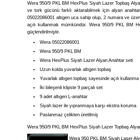
Wera 950/9 PKL BM HexPlus Siyah Lazer Topbaş Alyan Se
ve tork gücünü farklı aktarabilmek için alyan anaht
05022086001 altıgen uca sahip olup, 2 numara ve üzerin
açılı kullanmak mümkündür. Wera 950/9 PKL BM HexP
güçlendirilmiştir.
Wera 05022086001
Wera 950/9 PKL BM
Wera HexPlus Siyah Lazer Alyan Anahtar seti
Uzun kolda yuvarlak altıgen topbaş
Yuvarlak altıgen topbaş sayesinde açılı kullanma
İki bileşenli klipste 9 parçalı set
9 adet altıgen L-anahtar
Siyah lazer ile yıpranmaya karşı ekstra koruma
Paslanmaz çelikten üretilmiş
Wera 950/9 PKL BM HexPlus Siyah Lazer Topbaş Alya
Wera 950 PKL BM Siyah Laser Aly