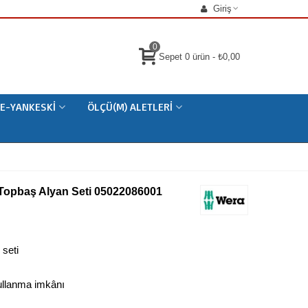
Giriş
0
Sepet
0
ürün
-
₺0,00
E-YANKESKI
ÖLÇÜ(M) ALETLERI
Topbaş Alyan Seti 05022086001
seti
kullanma imkânı