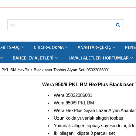
-BITS-UÇ
CIRCIR-LOKMA
ANAHTAR-ÇEKIÇ
PENS
BAHÇE-EV ALETLERI
HAVALI ALETLER-HORTUMLAR
 PKL BM HexPlus Blacklaser Topbaş Alyan Seti 05022086001
Wera 950/9 PKL BM HexPlus Blacklaser 
Wera 05022086001
Wera 950/9 PKL BM
Wera HexPlus Siyah Lazer Alyan Anahtar 
Uzun kolda yuvarlak altıgen topbaş
Yuvarlak altıgen topbaş sayesinde açılı 
İki bileşenli klipste 9 parçalı set