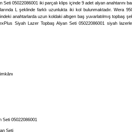
ti 05022086001 iki parçalı klips içinde 9 adet alyan anahtarını barı
arlarında L şeklinde farklı uzunlukta iki kol bulunmaktadır. Wer
deki anahtarlarda uzun koldaki altıgen baş yuvarlatılmış topbaş şek
lus Siyah Lazer Topbaş Alyan Seti 05022086001 siyah lazerler
 imkânı
n Seti 05022086001
an Seti