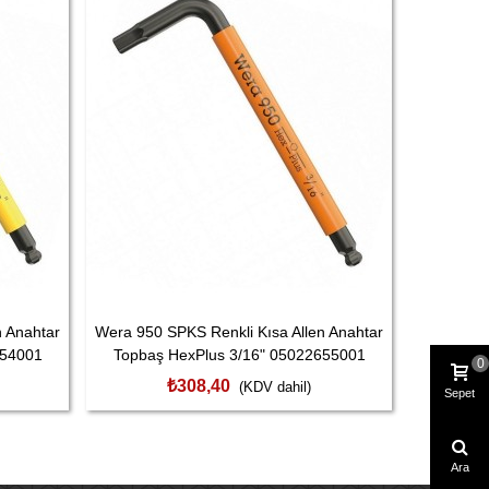
n Anahtar
Wera 950 SPKS Renkli Kısa Allen Anahtar
Wera 950 
654001
Topbaş HexPlus 3/16" 05022655001
Topbaş
0
₺308,40
(KDV dahil)
Sepet
Ara