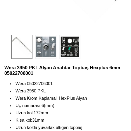
Wera 3950 PKL Alyan Anahtar Topbaş Hexplus 6mm
05022706001
Wera 05022706001
Wera 3950 PKL
Wera Krom Kaplamalı HexPlus Alyan
Uç numarası 6(mm)
Uzun kol:172mm
Kısa kol:31mm
Uzun kolda yuvarlak altıgen topbaş